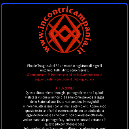
INCONTRI
CAMPANIA
by piccoletrasgressioni.it
MENU
Nessun annuncio