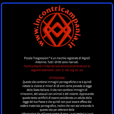
INCONTRI
CAMPANIA
by piccoletrasgressioni.it
MENU
Nessun annuncio