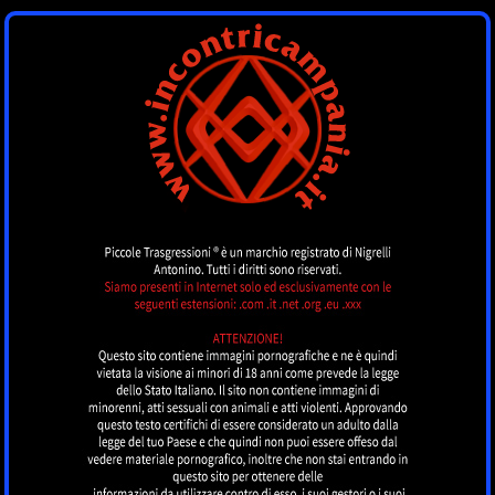
INCONTRI
CAMPANIA
by piccoletrasgressioni.it
MENU
Nessun annuncio